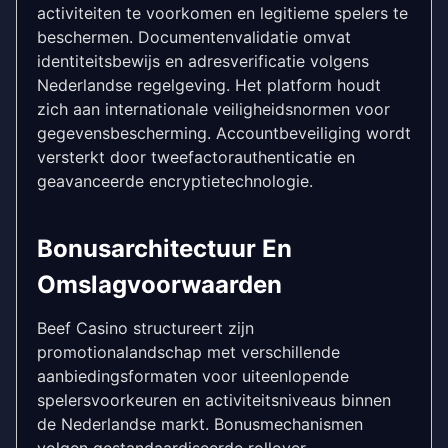
activiteiten te voorkomen en legitieme spelers te
beschermen. Documentenvalidatie omvat
identiteitsbewijs en adresverificatie volgens
Nederlandse regelgeving. Het platform houdt
zich aan internationale veiligheidsnormen voor
gegevensbescherming. Accountbeveiliging wordt
versterkt door tweefactorauthenticatie en
geavanceerde encryptietechnologie.
Bonusarchitectuur En
Omslagvoorwaarden
Beef Casino structureert zijn
promotionalandschap met verschillende
aanbiedingsformaten voor uiteenlopende
spelersvoorkeuren en activiteitsniveaus binnen
de Nederlandse markt. Bonusmechanismen
volgen gestandaardiseerde rollover-