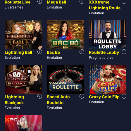
Roulette Live
Mega Ball
XXXtreme
LiveGames
Evolution
Lightning Roule
Evolution
Lightning Ball
Bac Bo
Roulette Lobby
Evolution
Evolution
Pragmatic Live
Lightning
Speed Auto
Crazy Coin Flip
Evolution
Blackjack
Roulette
Evolution
Evolution