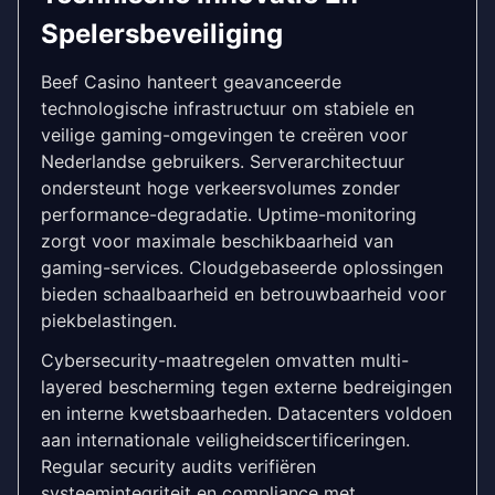
Spelersbeveiliging
Beef Casino hanteert geavanceerde
technologische infrastructuur om stabiele en
veilige gaming-omgevingen te creëren voor
Nederlandse gebruikers. Serverarchitectuur
ondersteunt hoge verkeersvolumes zonder
performance-degradatie. Uptime-monitoring
zorgt voor maximale beschikbaarheid van
gaming-services. Cloudgebaseerde oplossingen
bieden schaalbaarheid en betrouwbaarheid voor
piekbelastingen.
Cybersecurity-maatregelen omvatten multi-
layered bescherming tegen externe bedreigingen
en interne kwetsbaarheden. Datacenters voldoen
aan internationale veiligheidscertificeringen.
Regular security audits verifiëren
systeemintegriteit en compliance met