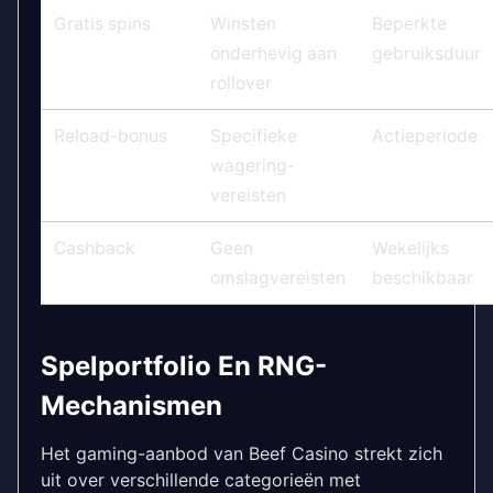
Gratis spins
Winsten
Beperkte
onderhevig aan
gebruiksduur
rollover
Reload-bonus
Specifieke
Actieperiode
wagering-
vereisten
Cashback
Geen
Wekelijks
omslagvereisten
beschikbaar
Spelportfolio En RNG-
Mechanismen
Het gaming-aanbod van Beef Casino strekt zich
uit over verschillende categorieën met